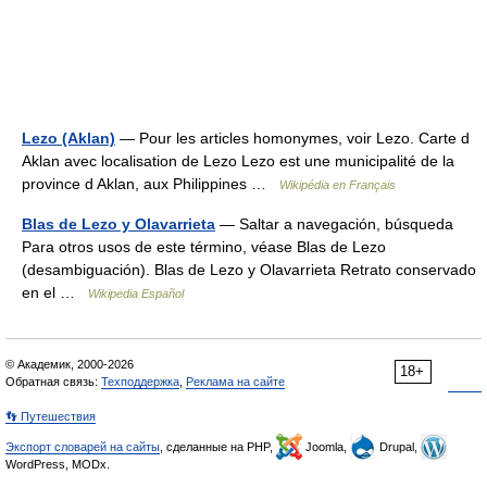
Lezo (Aklan)
— Pour les articles homonymes, voir Lezo. Carte d
Aklan avec localisation de Lezo Lezo est une municipalité de la
province d Aklan, aux Philippines …
Wikipédia en Français
Blas de Lezo y Olavarrieta
— Saltar a navegación, búsqueda
Para otros usos de este término, véase Blas de Lezo
(desambiguación). Blas de Lezo y Olavarrieta Retrato conservado
en el …
Wikipedia Español
© Академик, 2000-2026
18+
Обратная связь:
Техподдержка
,
Реклама на сайте
👣 Путешествия
Экспорт словарей на сайты
, сделанные на PHP,
Joomla,
Drupal,
WordPress, MODx.