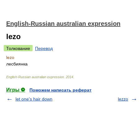
English-Russian australian expression
lezo
Толкование
Перевод
lezo
лесбиянка
English-Russian australian expression
.
2014
.
Игры ⚽
Поможем написать реферат
let one's hair down
lezzo