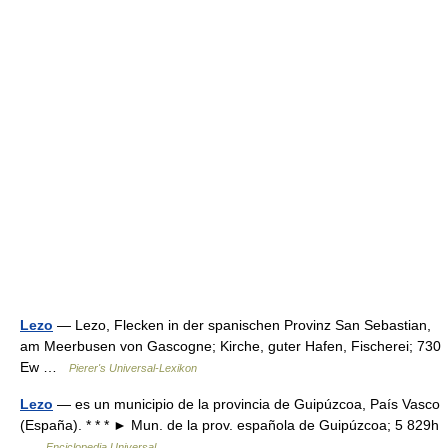
Lezo
— Lezo, Flecken in der spanischen Provinz San Sebastian,
am Meerbusen von Gascogne; Kirche, guter Hafen, Fischerei; 730
Ew …
Pierer's Universal-Lexikon
Lezo
— es un municipio de la provincia de Guipúzcoa, País Vasco
(España). * * * ► Mun. de la prov. española de Guipúzcoa; 5 829h
…
Enciclopedia Universal